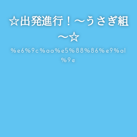
☆出発進行！～うさぎ組
～☆
%e6%9c%aa%e5%88%86%e9%a1
%9e