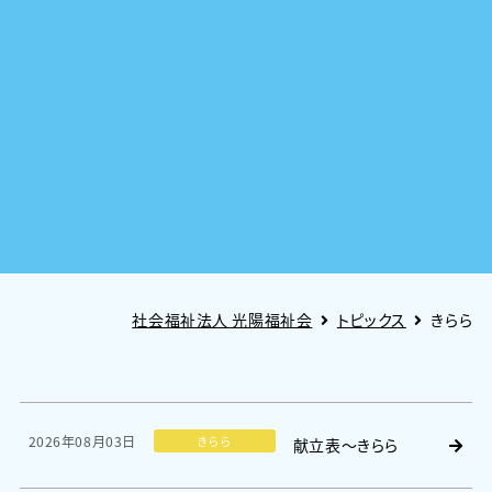
社会福祉法人 光陽福祉会
トピックス
きらら
2026年08月03日
きらら
献立表～きらら