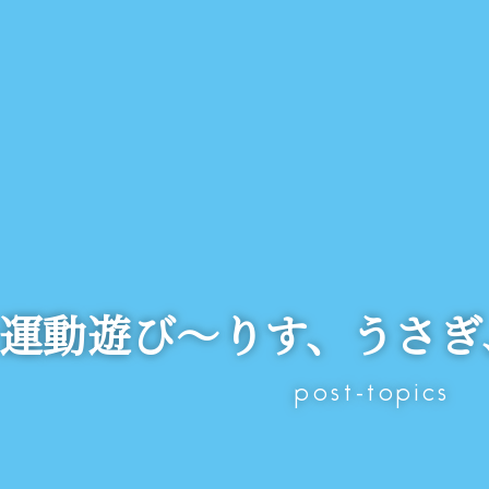
運動遊び～りす、うさぎ
post-topics