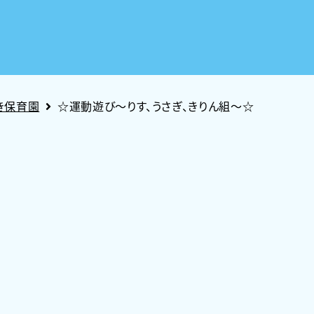
き保育園
☆運動遊び～りす、うさぎ、きりん組～☆