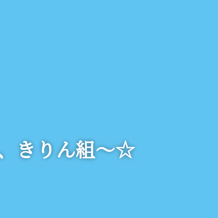
、きりん組～☆