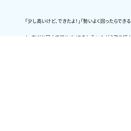
「少し高いけど、できたよ！」「勢いよく回ったらできる
と、友だち同士でアドバイスをし合いながら取り組ん
「今度はもっと高いのに挑戦したいな！」と、意欲を
きりん組では、跳び箱に挑戦しました。
初めは、重ねたマットで練習する子どもたち。