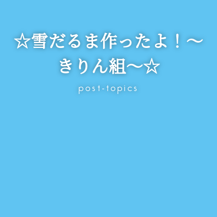
☆雪だるま作ったよ！～
きりん組～☆
post-topics