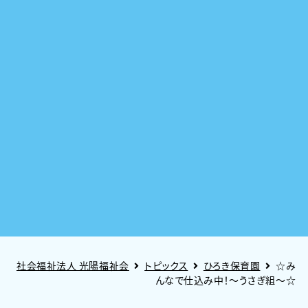
社会福祉法人 光陽福祉会
トピックス
ひろき保育園
☆み
んなで仕込み中！～うさぎ組～☆