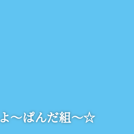
よ～ぱんだ組～☆