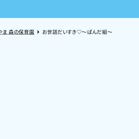
やま 森の保育園
お世話だいすき♡～ぱんだ組～