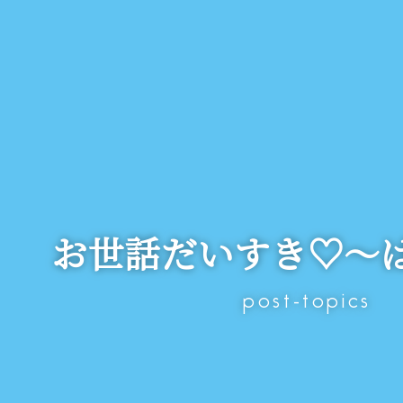
お世話だいすき♡～
post-topics