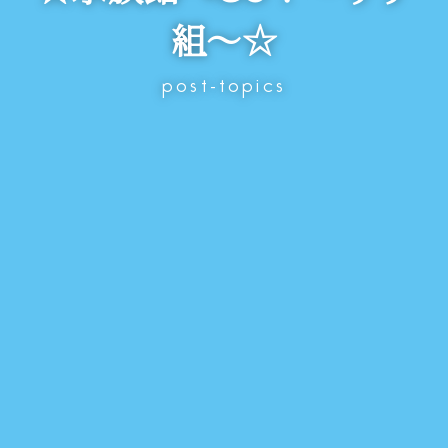
組～☆
post-topics