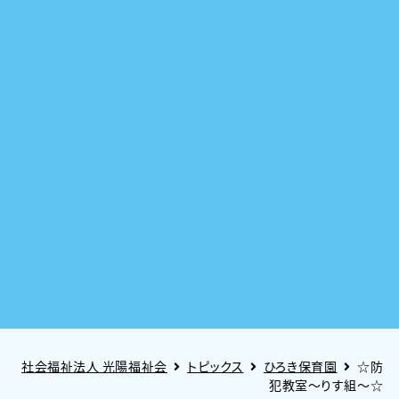
社会福祉法人 光陽福祉会
トピックス
ひろき保育園
☆防
犯教室～りす組～☆