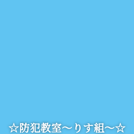
☆防犯教室～りす組～☆