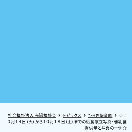
社会福祉法人 光陽福祉会
トピックス
ひろき保育園
☆１
０月１４日（火）から１０月１８日（土）までの給食献立写真・離乳食
提供量と写真の一例☆