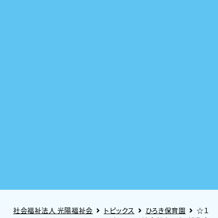
社会福祉法人 光陽福祉会
トピックス
ひろき保育園
☆１