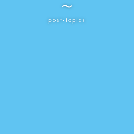
～
post-topics