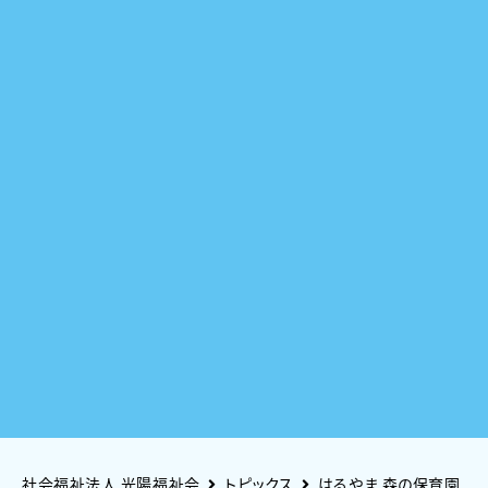
社会福祉法人 光陽福祉会
トピックス
はるやま 森の保育園