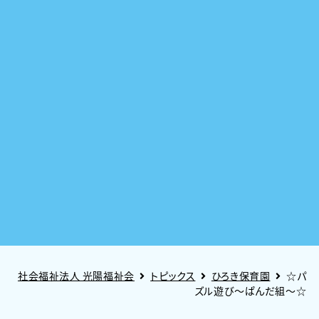
社会福祉法人 光陽福祉会
トピックス
ひろき保育園
☆パ
ズル遊び～ぱんだ組～☆