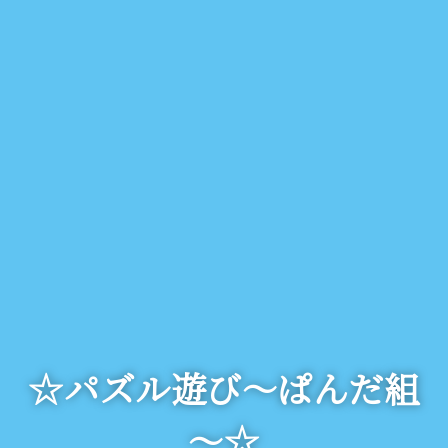
☆パズル遊び～ぱんだ組
～☆