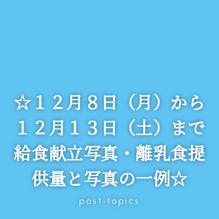
☆１２月８日（月）から
１２月１３日（土）まで
給食献立写真・離乳食提
供量と写真の一例☆
post-topics