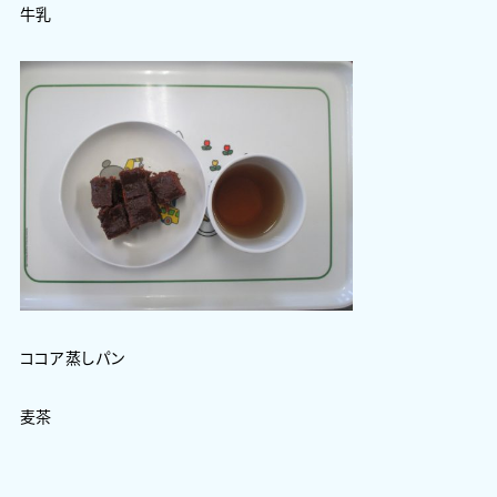
牛乳
ココア蒸しパン
麦茶