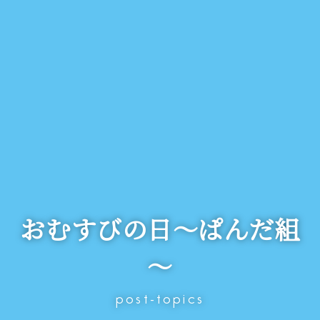
おむすびの日～ぱんだ組
～
post-topics