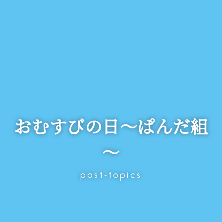
おむすびの日～ぱんだ組
～
post-topics