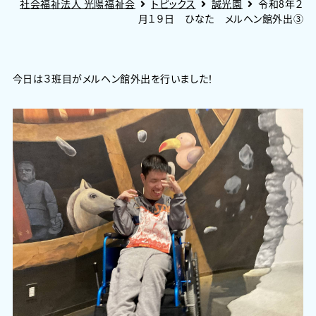
社会福祉法人 光陽福祉会
トピックス
誠光園
令和8年２
月１９日 ひなた メルヘン館外出③
今日は３班目がメルヘン館外出を行いました！