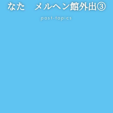
なた メルヘン館外出③
post-topics