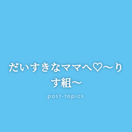
だいすきなママへ♡～り
す組～
post-topics