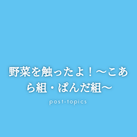
野菜を触ったよ！～こあ
ら組・ぱんだ組～
post-topics