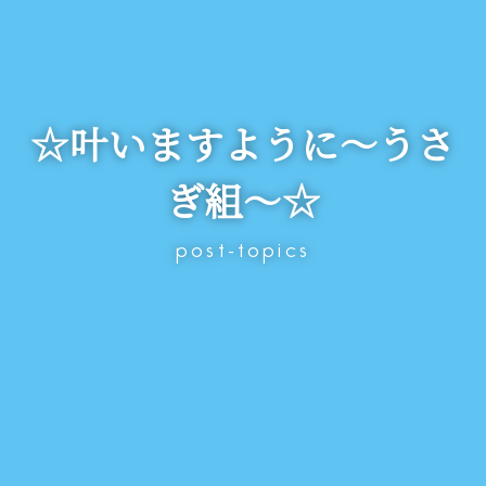
☆叶いますように～うさ
ぎ組～☆
post-topics