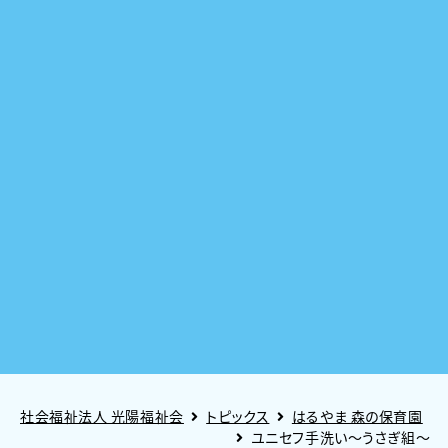
社会福祉法人 光陽福祉会
トピックス
はるやま 森の保育園
ユニセフ手洗い～うさぎ組～