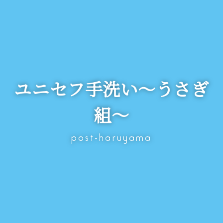
ユニセフ手洗い～うさぎ
組～
post-haruyama