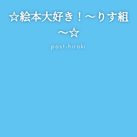
☆絵本大好き！～りす組
～☆
post-hiroki