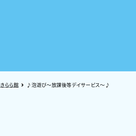
ズきらら館
♪泡遊び～放課後等デイサービス～♪