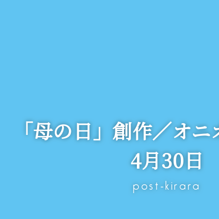
 「母の日」創作／オニ
4月30日
post-kirara