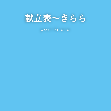
献立表～きらら
post-kirara