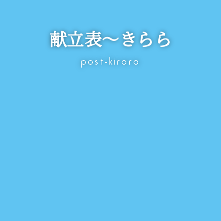
献立表～きらら
post-kirara